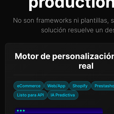
production
No son frameworks ni plantillas,
solución resuelve un de
Motor de personalizació
real
eCommerce
Web/App
Shopify
Prestash
Listo para API
IA Predictiva