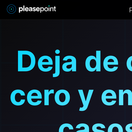
Deja de 
cero y e
casos