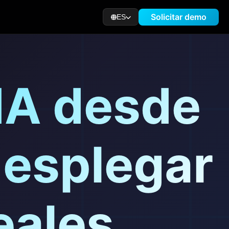
Solicitar demo
ES
 IA desde
desplegar
eales.