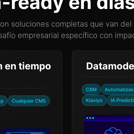
-ready en día
 son soluciones completas que van del 
safío empresarial específico con impa
n en tiempo
Datamodel
CRM
Automatizac
Klaviyo
IA Predict
op
Cualquier CMS