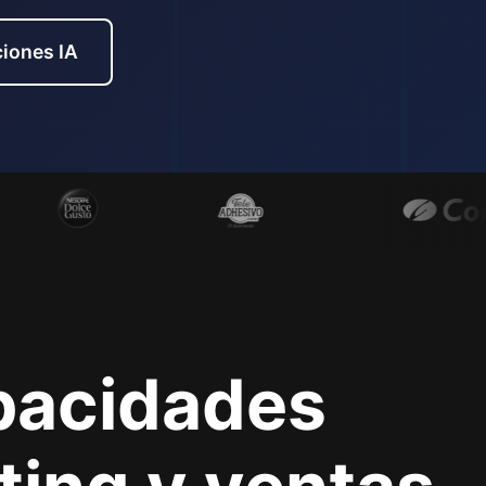
iones IA
apacidades