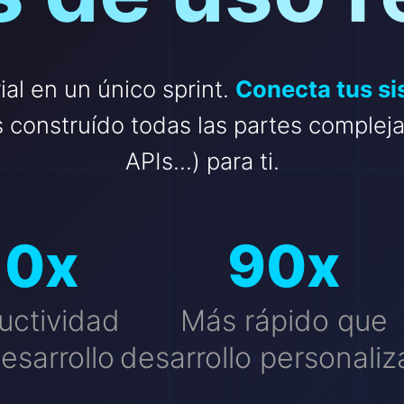
ial en un único sprint.
Conecta tus si
construído todas las partes complej
APIs...) para ti.
10
x
90
x
uctividad
Más rápido que
esarrollo
desarrollo personali