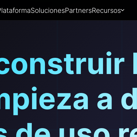
Plataforma
Soluciones
Partners
Recursos
construir
mpieza a 
 de uso r