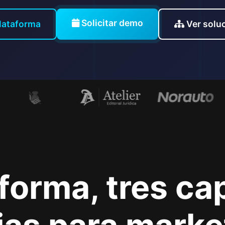
Solicitar demo
lataforma
Ver soluc
forma, tres c